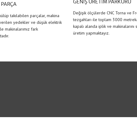
GENİŞ ÜRETİM PARKURU
 PARÇA
Değişik ölçülerde CNC Torna ve F
ülüp takılabilen parçalar, makina
tezgahları ile toplam 3000 metrek
verilen yedekler ve düşük elektrik
kapalı alanda iplik ve makinalarını 
ile makinalarımız fark
üretim yapmaktayız.
adır.