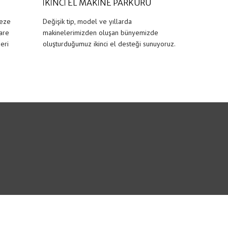
İKİNCİ EL MAKİNE PARKURU
reze
Değişik tip, model ve yıllarda
are
makinelerimizden oluşan bünyemizde
seri
oluşturduğumuz ikinci el desteği sunuyoruz.