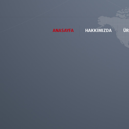
ANASAYFA
HAKKIMIZDA
ÜR
Fantaz
Fantazi 
Aktarm
Es-Zet
Pul ve 
Kroşe B