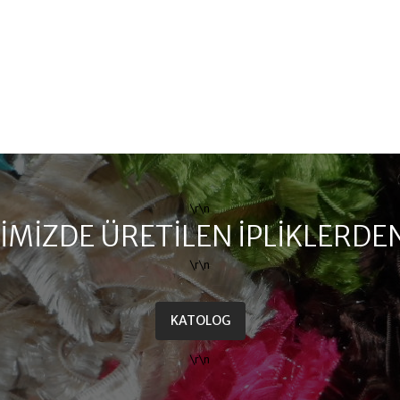
\r\n
IMIZDE ÜRETILEN IPLIKLERDE
\r\n
KATOLOG
\r\n