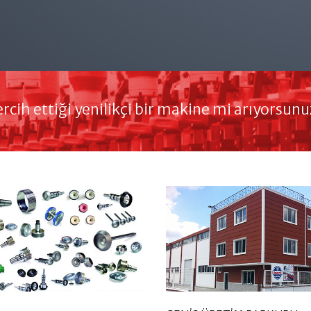
rcih ettiği yenilikçi bir makine mi arıyorsunu